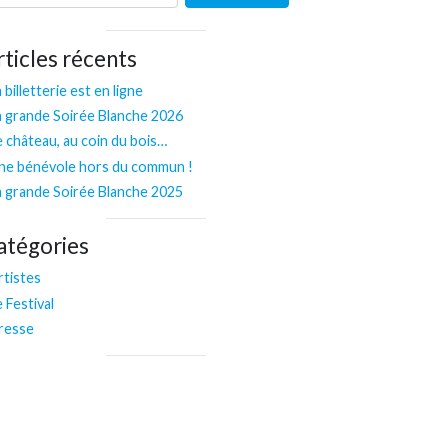
rticles récents
 billetterie est en ligne
a grande Soirée Blanche 2026
e château, au coin du bois…
ne bénévole hors du commun !
a grande Soirée Blanche 2025
atégories
rtistes
e Festival
resse