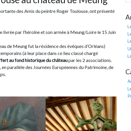
portante des Amis du peintre Roger Toulouse, ont présenté
A
La
le livrée par l’héroïne et son armée à Meung/Loire le 15 Juin
L
L
teau de Meung fut la résidence des évêques d’Orléans)
U
temporains (à leur place dans ce lieu classé chargé
L
offert au fond historique du château
par les 2 associations.
e, en parallèle des Journées Européennes du Patrimoine, de
C
mps.
A
L
P