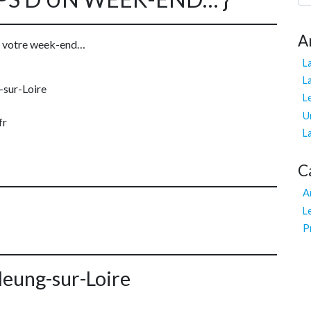
A
er votre week-end…
La
L
-sur-Loire
L
U
fr
L
C
A
L
P
Meung-sur-Loire