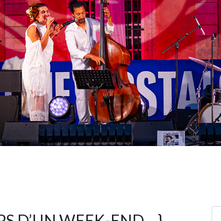
PS D’UN WEEK-END… }