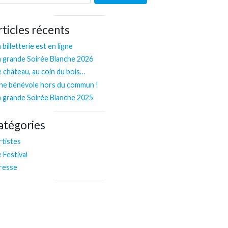
rticles récents
 billetterie est en ligne
a grande Soirée Blanche 2026
e château, au coin du bois…
ne bénévole hors du commun !
a grande Soirée Blanche 2025
atégories
rtistes
e Festival
resse